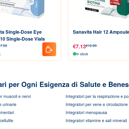
ta Single-Dose Eye
Sanavita Hair 12 Ampoul
10 Single-Dose Vials
€7.13
7.50
€12.90
k
In stock
tari per Ogni Esigenza di Salute e Bene
er muscoli e nervi
Integratori per la respirazione e p
e urinarie
Integratori per vene e circolazione
limentari
Integratori menopausa
ellulite
Integratori vitamine e sali minerali