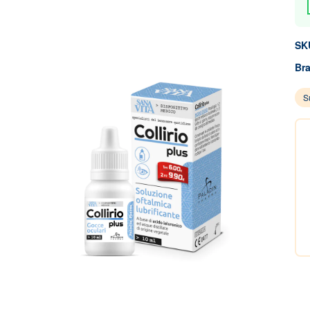
SK
Br
S