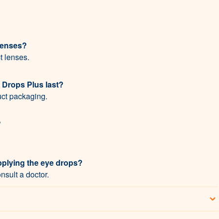
 lenses?
t lenses.
 Drops Plus last?
uct packaging.
?
applying the eye drops?
nsult a doctor.