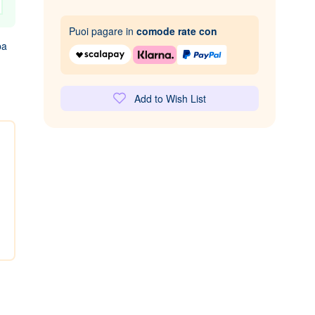
Puoi pagare in
comode rate con
pa
Add to Wish List